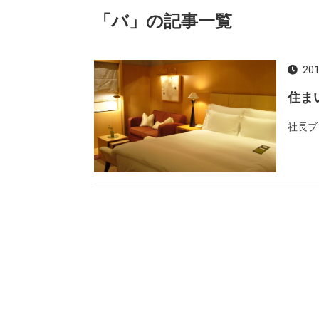
「バ」の記事一覧
201
住ま
社長ブ