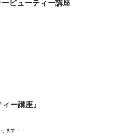
ナービューティー講座
時
ティー講座』
おります！！