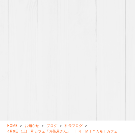
HOME
お知らせ
ブログ
社長ブログ
4月9日（土) 和カフェ『お茶屋さん』 ＩＮ ＭＩＹＡＧＩカフェ