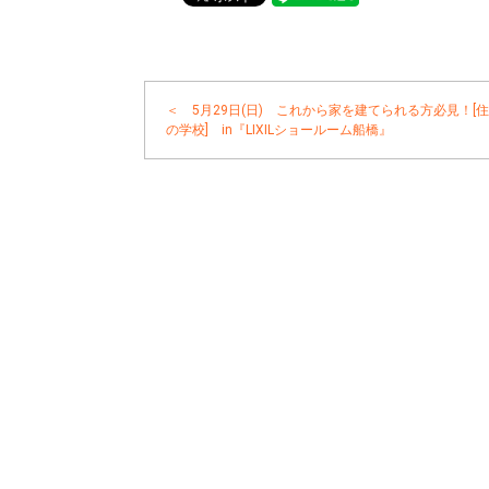
＜ 5月29日(日) これから家を建てられる方必見！[
の学校] in『LIXILショールーム船橋』