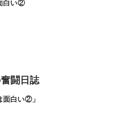
面白い②
の奮闘日誌
は面白い②」