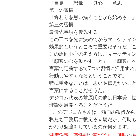
「自覚 想像 良心 意思」
第二の習慣
「終わりを思い描くことから始める。
第三の習慣
最優先事項を優先する
この三つを先に決めてからマーケティ
効果的というところで重要だそうだ、
この原則中心の考え方は、マーケティン
「顧客の心を動かすこと」 「顧客に
言葉で定義するて7つの習慣に活用すれ
行動しやすくなるということです。
特に重要なことは、思いや伝えたいこ
言葉にすることだそうだ。
デジコム代表の前原氏の夢は日本発、
理論を展開することだそうだ。
このデジコムさんは、
独自の視点から
私たち工務店に教える立場だが、
何時
かなり勉強をしているのが伺えます。
健康住宅、高性能な家づくりに興味の