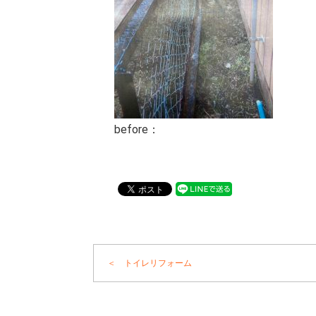
before：
＜ トイレリフォーム