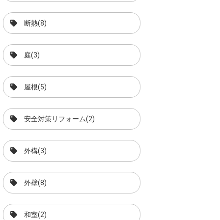
断熱(8)
庭(3)
屋根(5)
安全対策リフォーム(2)
外構(3)
外壁(8)
和室(2)