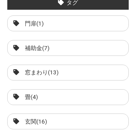
タグ
門扉(1)
補助金(7)
窓まわり(13)
畳(4)
玄関(16)