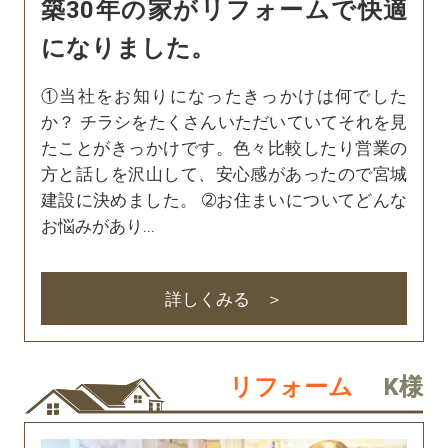
築30年の家がリフォームで快適
になりました。
①当社をお知りになったきっかけは何でした
か？ チラシをたくさんいただいていてそれを見
たことがきっかけです。色々比較したり営業の
方と話しを沢山して、安心感があったので宮城
建設に決めました。 ➁お住まいについてどんな
お悩みがあり...
詳しくみる
リフォーム
K様
K様