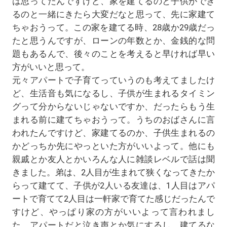
は思ってたんですけど、家を建てるのと子供ができ
るのと一緒にきたら大変だなと思って、先に家建て
ちゃおうって。この家を建てる時、28歳か29歳だっ
たと思うんですが、ローンの年数とか、金銭的な問
題もあるんで、後々のことを考えると早ければ早い
方がいいと思って。
元々アパートで子育てっていうのも考えてましたけ
ど、生活音も気になるし、子供が生まれるタイミン
グって分からないじゃないですか、だったらもう生
まれる前に建てちゃおうって。うちのおばさんに言
われたんですけど、家建てるのか、子供生まれるの
かどっちか先にやっといた方がいいよって。他にも
親戚とか友人とかいろんな人に雑談レベルで話は聞
きました。弟は、2人目が生まれて狭くなってきたか
らって建てて、子供が2人いる友達は、1人目はアパ
ートで育てて2人目は一軒家で育てた感じだったんで
すけど、やっぱり家の方がいいよって言われまし
た。アパートだと泣き声とか気にするし、建てるな