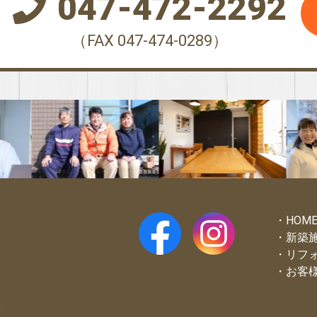
047-472-2292
（FAX 047-474-0289）
HOM
新築
リフ
お客
3